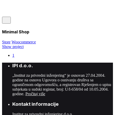
Minimal Shop
Store
Woocommerce
Show project
1
IPI d.o.o.
„Institut za privredni inženjering“ je osnovan 27.04.2004.
godine na osnovu Ugovora o osnivanju društva sa
ograničenom odgovornošću, a registrovan Rješenjem o upisu
subjekata u sudski registar, broj: U/I-658/04 od 10.05.2004.
godine.
Pročitaj više
Kontakt informacije
Institut za privredni inženjering d.o.o.