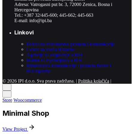
Adresa: Vatrogasni put br. 3, 72000 Zenica, Bosna i
Hercegovina
Tel.: +387 32/445-600; 445-662; 445-663
E-mail:
info@ipi.ba
Linkovi
Federalno ministarstvo prometa i komunikacija
Centar za vozila Hrvatske
Agencija za osiguranje u BiH
Institut za mjeriteljstvo u BiH
Ministarstvo komunikacija i prometa Bosne i
Hercegovine
© 2026 IPI d.o.o. Sva prava zadržana. |
Politika kolačića
|
Store
Woocommerce
Minimal Shop
View Project