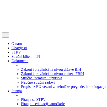
O nama
Obavijesti
STPV
Stručni bilten – IPI
Dokumenti
Zakoni i pravilnici na nivou države BiH
Zakoni i pravilnici na nivou entiteta FBiH
Stručna literatura i uputstva
Naučno-stručni radovi
Propisi iz EU vezani za tehničke preglede, homologaciju i
Pitanja
Pitanja sa STPV
Pitanja – edukacija autoškole