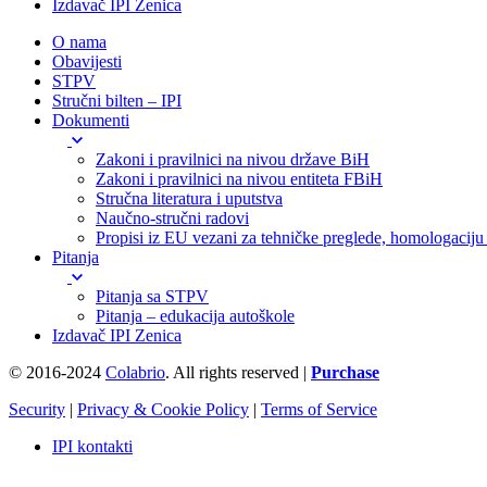
Izdavač IPI Zenica
O nama
Obavijesti
STPV
Stručni bilten – IPI
Dokumenti
Zakoni i pravilnici na nivou države BiH
Zakoni i pravilnici na nivou entiteta FBiH
Stručna literatura i uputstva
Naučno-stručni radovi
Propisi iz EU vezani za tehničke preglede, homologaciju i
Pitanja
Pitanja sa STPV
Pitanja – edukacija autoškole
Izdavač IPI Zenica
© 2016-2024
Colabrio
. All rights reserved |
Purchase
Security
|
Privacy & Cookie Policy
|
Terms of Service
IPI kontakti