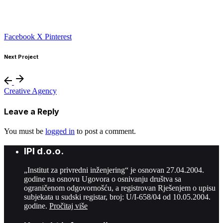
Facebook
X
Pinterest
Next Project
Creative Agency
Leave a Reply
You must be
logged in
to post a comment.
IPI d.o.o.
„Institut za privredni inženjering“ je osnovan 27.04.2004.
godine na osnovu Ugovora o osnivanju društva sa
ograničenom odgovornošću, a registrovan Rješenjem o upisu
subjekata u sudski registar, broj: U/I-658/04 od 10.05.2004.
godine.
Pročitaj više