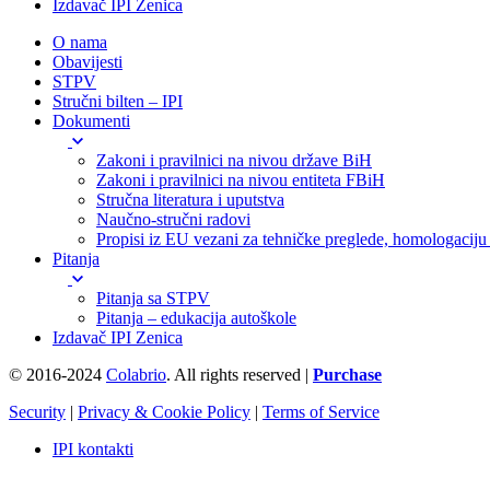
Izdavač IPI Zenica
O nama
Obavijesti
STPV
Stručni bilten – IPI
Dokumenti
Zakoni i pravilnici na nivou države BiH
Zakoni i pravilnici na nivou entiteta FBiH
Stručna literatura i uputstva
Naučno-stručni radovi
Propisi iz EU vezani za tehničke preglede, homologaciju i
Pitanja
Pitanja sa STPV
Pitanja – edukacija autoškole
Izdavač IPI Zenica
© 2016-2024
Colabrio
. All rights reserved |
Purchase
Security
|
Privacy & Cookie Policy
|
Terms of Service
IPI kontakti