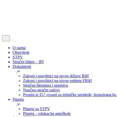
O nama
Obavijesti
STPV
Stručni bilten – IPI
Dokumenti
Zakoni i pravilnici na nivou države BiH
Zakoni i pravilnici na nivou entiteta FBiH
Stručna literatura i uputstva
Naučno-stručni radovi
Propisi iz EU vezani za tehničke preglede, homologaciju i
Pitanja
Pitanja sa STPV
Pitanja – edukacija autoškole