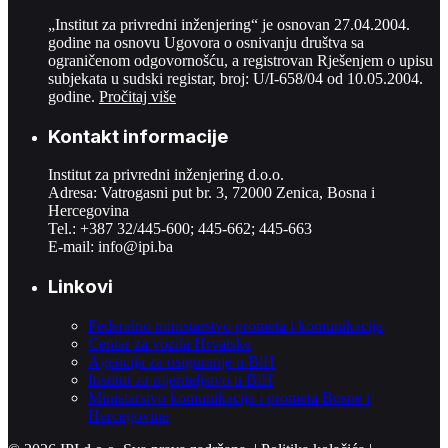
„Institut za privredni inženjering“ je osnovan 27.04.2004.
godine na osnovu Ugovora o osnivanju društva sa
ograničenom odgovornošću, a registrovan Rješenjem o upisu
subjekata u sudski registar, broj: U/I-658/04 od 10.05.2004.
godine.
Pročitaj više
Kontakt informacije
Institut za privredni inženjering d.o.o.
Adresa: Vatrogasni put br. 3, 72000 Zenica, Bosna i
Hercegovina
Tel.: +387 32/445-600; 445-662; 445-663
E-mail:
info@ipi.ba
Linkovi
Federalno ministarstvo prometa i komunikacija
Centar za vozila Hrvatske
Agencija za osiguranje u BiH
Institut za mjeriteljstvo u BiH
Ministarstvo komunikacija i prometa Bosne i
Hercegovine