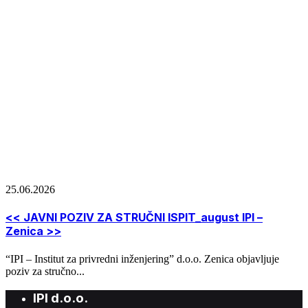
25.06.2026
<< JAVNI POZIV ZA STRUČNI ISPIT_august IPI –
Zenica >>
“IPI – Institut za privredni inženjering” d.o.o. Zenica objavljuje
poziv za stručno...
IPI d.o.o.