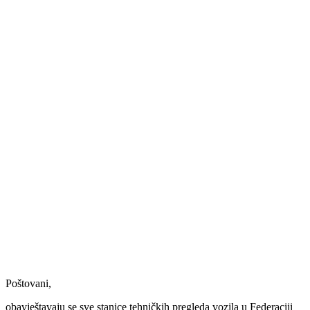
informacioni
sistem a|TEST
trenutno ne
radi
Poštovani,
obavještavaju se sve stanice tehničkih pregleda vozila u Federaciji