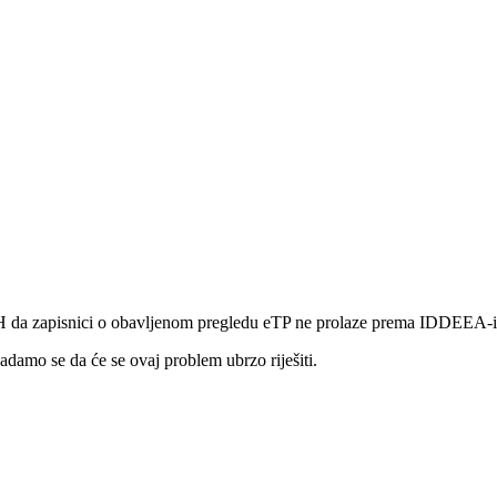
 NE PROLAZE pr
 BiH da zapisnici o obavljenom pregledu eTP ne prolaze prema IDDEEA-i
damo se da će se ovaj problem ubrzo riješiti.