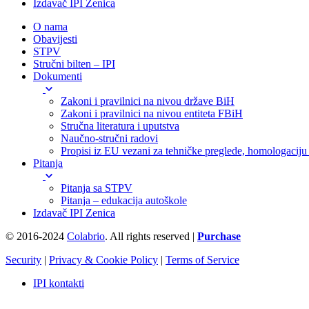
Izdavač IPI Zenica
O nama
Obavijesti
STPV
Stručni bilten – IPI
Dokumenti
Zakoni i pravilnici na nivou države BiH
Zakoni i pravilnici na nivou entiteta FBiH
Stručna literatura i uputstva
Naučno-stručni radovi
Propisi iz EU vezani za tehničke preglede, homologaciju i
Pitanja
Pitanja sa STPV
Pitanja – edukacija autoškole
Izdavač IPI Zenica
© 2016-2024
Colabrio
. All rights reserved |
Purchase
Security
|
Privacy & Cookie Policy
|
Terms of Service
IPI kontakti