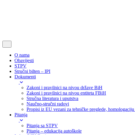
O nama
Obavijesti
STPV
Stručni bilten – IPI
Dokumenti
Zakoni i pravilnici na nivou države BiH
Zakoni i pravilnici na nivou entiteta FBiH
Stručna literatura i uputstva
Naučno-stručni radovi
Propisi iz EU vezani za tehničke preglede, homologaciju i
Pitanja
Pitanja sa STPV
Pitanja – edukacija autoškole