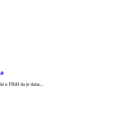
na
la u FBiH da je dana...