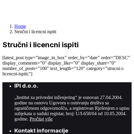
licencni ispiti
Home
Stručni i licencni ispiti
Stručni i licencni ispiti
[latest_post type=”image_in_box” order_by=”date” order=”DESC”
display_comments=”0″ display_like=”0″ display_share=”0″
number_of_posts=”100″ text_length=”120″ category=”strucni-i-
licencni-ispiti;”]
IPI d.o.o.
„Institut za privredni inženjering“ je osnovan 27.04.2004.
godine na osnovu Ugovora o osnivanju društva sa
ograničenom odgovornošću, a registrovan Rješenjem o upisu
subjekata u sudski registar, broj: U/I-658/04 od 10.05.2004.
godine.
Pročitaj više
Kontakt informacije