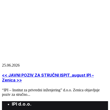
25.06.2026
<< JAVNI POZIV ZA STRUČNI ISPIT_august IPI –
Zenica >>
“IPI – Institut za privredni inženjering” d.o.o. Zenica objavljuje
poziv za stručno...
IPI d.o.o.