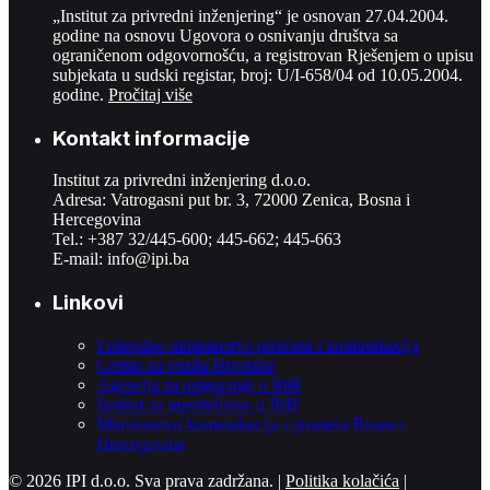
„Institut za privredni inženjering“ je osnovan 27.04.2004.
godine na osnovu Ugovora o osnivanju društva sa
ograničenom odgovornošću, a registrovan Rješenjem o upisu
subjekata u sudski registar, broj: U/I-658/04 od 10.05.2004.
godine.
Pročitaj više
Kontakt informacije
Institut za privredni inženjering d.o.o.
Adresa: Vatrogasni put br. 3, 72000 Zenica, Bosna i
Hercegovina
Tel.: +387 32/445-600; 445-662; 445-663
E-mail:
info@ipi.ba
Linkovi
Federalno ministarstvo prometa i komunikacija
Centar za vozila Hrvatske
Agencija za osiguranje u BiH
Institut za mjeriteljstvo u BiH
Ministarstvo komunikacija i prometa Bosne i
Hercegovine
© 2026 IPI d.o.o. Sva prava zadržana. |
Politika kolačića
|