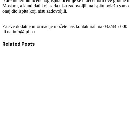
Naredni termin licencnog ispita očekuje se u decembru ove godine u
Mostaru, a kandidati koji sada nisu zadovoljili na ispitu polažu samo
onaj dio ispita koji nisu zadovoljili.
Za sve dodatne informacije možete nas kontaktirati na 032/445-600
ili na
info@ipi.ba
Related Posts