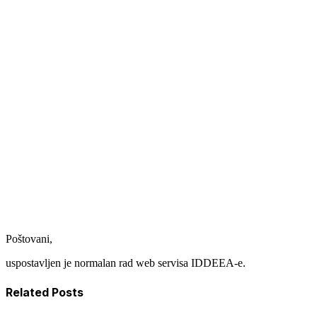
problemi u
komunikaciji
sa IDDEEA-om
Poštovani,
uspostavljen je normalan rad web servisa IDDEEA-e.
Related Posts