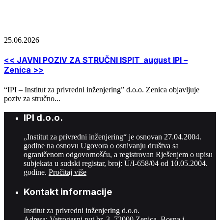
25.06.2026
<< JAVNI POZIV ZA STRUČNI ISPIT_august IPI –
Zenica >>
“IPI – Institut za privredni inženjering” d.o.o. Zenica objavljuje
poziv za stručno...
IPI d.o.o.
„Institut za privredni inženjering“ je osnovan 27.04.2004.
godine na osnovu Ugovora o osnivanju društva sa
ograničenom odgovornošću, a registrovan Rješenjem o upisu
subjekata u sudski registar, broj: U/I-658/04 od 10.05.2004.
godine.
Pročitaj više
Kontakt informacije
Institut za privredni inženjering d.o.o.
Adresa: Vatrogasni put br. 3, 72000 Zenica, Bosna i