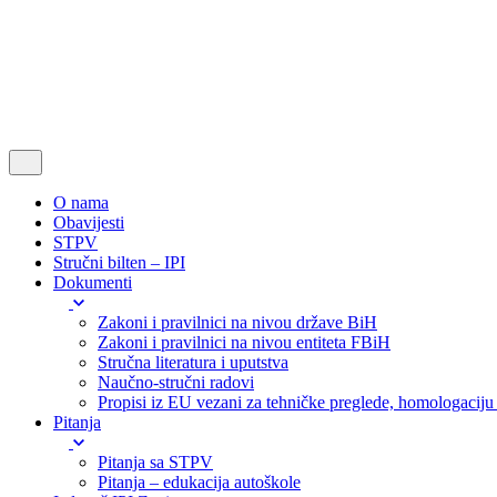
O nama
Obavijesti
STPV
Stručni bilten – IPI
Dokumenti
Zakoni i pravilnici na nivou države BiH
Zakoni i pravilnici na nivou entiteta FBiH
Stručna literatura i uputstva
Naučno-stručni radovi
Propisi iz EU vezani za tehničke preglede, homologaciju i
Pitanja
Pitanja sa STPV
Pitanja – edukacija autoškole