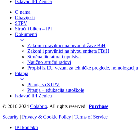
Izdavač IPI Zenica
O nama
Obavijesti
STPV
Stručni bilten – IPI
Dokumenti
Zakoni i pravilnici na nivou države BiH
Zakoni i pravilnici na nivou entiteta FBiH
Stručna literatura i uputstva
Naučno-stručni radovi
Propisi iz EU vezani za tehničke preglede, homologaciju i
Pitanja
Pitanja sa STPV
Pitanja – edukacija autoškole
Izdavač IPI Zenica
© 2016-2024
Colabrio
. All rights reserved |
Purchase
Security
|
Privacy & Cookie Policy
|
Terms of Service
IPI kontakti