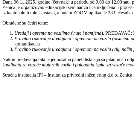
Dana 06.11.2025. godine (četvrtak) u periodu od 9,00 do 12,00 sati, po
Zenica je organizovao edukacijski seminar za lica uključena u proces 
iz kantonalnih ministarstava, a putem ZOOM aplikacije 283 učesnika 
Obrađene su četiri teme:
Uređaji i oprema na vozilima (vrste i namjena
), PREDAVAČ: Mu
Pravilno rukovanje uređajima i opremom na vozilu (pismena pri
komunikacija
Pravilno rukovanje uređajima i opremom na vozilu (cilj, način p
Nakon predavanja bila je jednosatna panel diskusija sa pitanjima i o
kandidata za vozače motornih vozila i polaganja ispita za vozače moto
Stručna institucija IPI – Institut za privredni inženjering d.o.o. Zeni