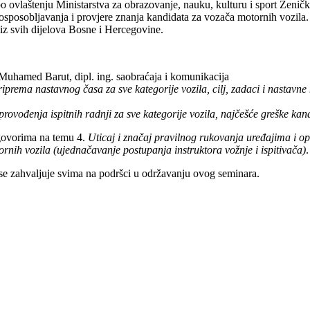
 ovlaštenju Ministarstva za obrazovanje, nauku, kulturu i sport Zeničko
osposobljavanja i provjere znanja kandidata za vozača motornih vozila. 
iz svih dijelova Bosne i Hercegovine.
hamed Barut, dipl. ing. saobraćaja i komunikacija
prema nastavnog časa za sve kategorije vozila, cilj, zadaci i nastavne
rovođenja ispitnih radnji za sve kategorije vozila, najčešće greške kan
dgovorima na temu 4.
Uticaj i značaj pravilnog rukovanja uređajima i o
rnih vozila (ujednačavanje postupanja instruktora vožnje i ispitivača)
.
ca se zahvaljuje svima na podršci u održavanju ovog seminara.