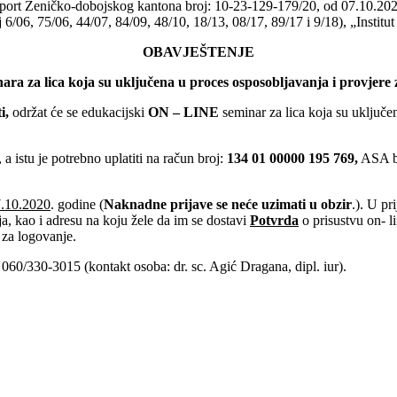
 sport Zeničko-dobojskog kantona broj: 10-23-129-179/20, od 07.10.20
/06, 75/06, 44/07, 84/09, 48/10, 18/13, 08/17, 89/17 i 9/18), „Institut 
OBAVJEŠTENJE
nara
za lica koja su uključena u proces osposobljavanja i provjer
i,
održat će se edukacijski
ON – LINE
seminar za lica koja su uključe
, a istu je potrebno uplatiti na račun broj:
134 01 00000 195 769,
ASA ba
7.10.2020
. godine (
Naknadne prijave se neće uzimati u obzir
.). U pr
nja, kao i adresu na koju žele da im se dostavi
Potvrda
o prisustvu on- li
e za logovanje.
060/330-3015 (kontakt osoba: dr. sc. Agić Dragana, dipl. iur).