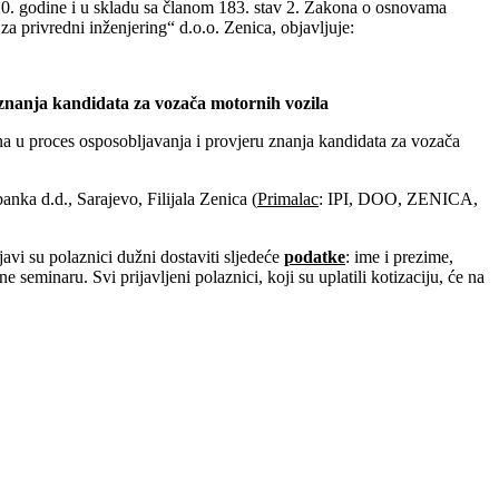
20. godine i u skladu sa članom 183. stav 2. Zakona o osnovama
za privredni inženjering“ d.o.o. Zenica, objavljuje:
e znanja kandidata za vozača motornih vozila
na u proces osposobljavanja i provjeru znanja kandidata za vozača
nka d.d., Sarajevo, Filijala Zenica (
Primalac
: IPI, DOO, ZENICA,
ijavi su polaznici dužni dostaviti sljedeće
podatke
: ime i prezime,
ne seminaru. Svi prijavljeni polaznici, koji su uplatili kotizaciju, će na