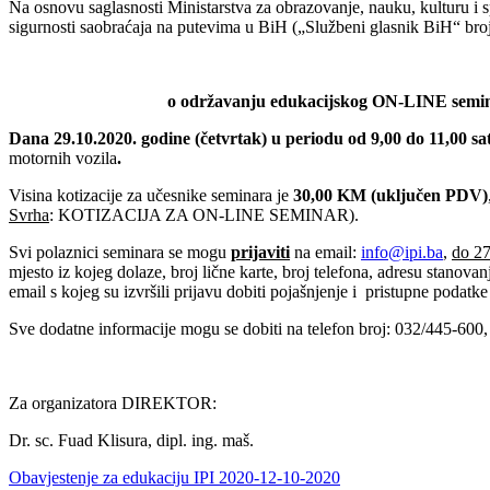
Na osnovu saglasnosti Ministarstva za obrazovanje, nauku, kulturu i
sigurnosti saobraćaja na putevima u BiH („Službeni glasnik BiH“ broj 6
o održavanju edukacijskog ON-LINE semi
Dana 29.10.2020. godine (četvrtak) u periodu od 9,00 do 11,00 sat
motornih vozila
.
Visina kotizacije za učesnike seminara je
30,00 KM (uključen PDV)
Svrha
: KOTIZACIJA ZA ON-LINE SEMINAR).
Svi polaznici seminara se mogu
prijaviti
na email:
info@ipi.ba
,
do 2
mjesto iz kojeg dolaze, broj lične karte, broj telefona, adresu stanova
email s kojeg su izvršili prijavu dobiti pojašnjenje i pristupne podatk
Sve dodatne informacije mogu se dobiti na telefon broj: 032/445-600, 
Za organizatora DIREKTOR:
Dr. sc. Fuad Klisura, dipl. ing. maš.
Obavjestenje za edukaciju IPI 2020-12-10-2020