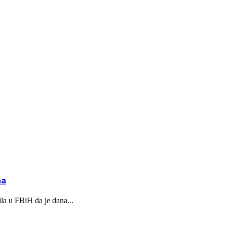
na
la u FBiH da je dana...