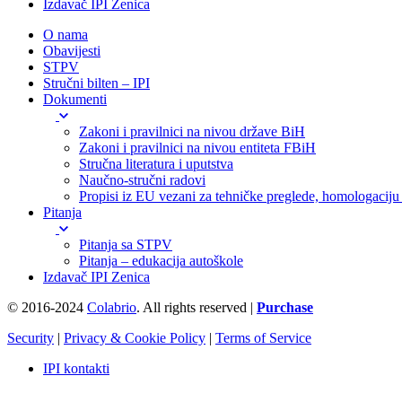
Izdavač IPI Zenica
O nama
Obavijesti
STPV
Stručni bilten – IPI
Dokumenti
Zakoni i pravilnici na nivou države BiH
Zakoni i pravilnici na nivou entiteta FBiH
Stručna literatura i uputstva
Naučno-stručni radovi
Propisi iz EU vezani za tehničke preglede, homologaciju i
Pitanja
Pitanja sa STPV
Pitanja – edukacija autoškole
Izdavač IPI Zenica
© 2016-2024
Colabrio
. All rights reserved |
Purchase
Security
|
Privacy & Cookie Policy
|
Terms of Service
IPI kontakti