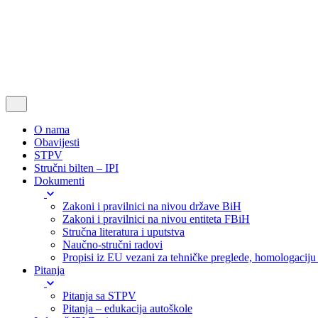
O nama
Obavijesti
STPV
Stručni bilten – IPI
Dokumenti
Zakoni i pravilnici na nivou države BiH
Zakoni i pravilnici na nivou entiteta FBiH
Stručna literatura i uputstva
Naučno-stručni radovi
Propisi iz EU vezani za tehničke preglede, homologaciju i
Pitanja
Pitanja sa STPV
Pitanja – edukacija autoškole