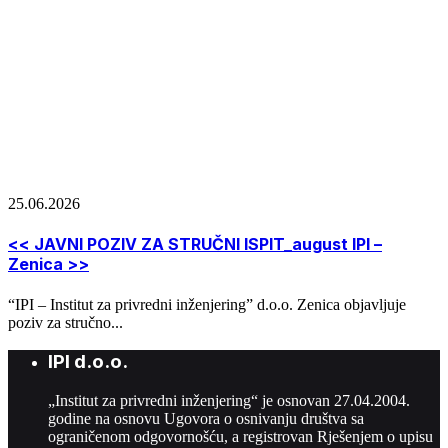
25.06.2026
<< JAVNI POZIV ZA STRUČNI ISPIT_august IPI –
Zenica >>
“IPI – Institut za privredni inženjering” d.o.o. Zenica objavljuje
poziv za stručno...
IPI d.o.o.
„Institut za privredni inženjering“ je osnovan 27.04.2004.
godine na osnovu Ugovora o osnivanju društva sa
ograničenom odgovornošću, a registrovan Rješenjem o upisu