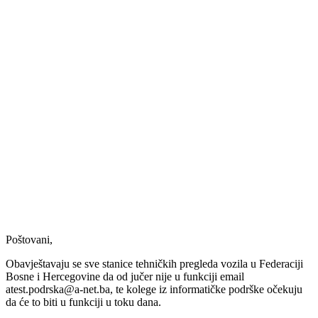
email:
atest.podrska
net.ba
Poštovani,
Obavještavaju se sve stanice tehničkih pregleda vozila u Federaciji
Bosne i Hercegovine da od jučer nije u funkciji email
atest.podrska@a-net.ba
, te kolege iz informatičke podrške očekuju
da će to biti u funkciji u toku dana.