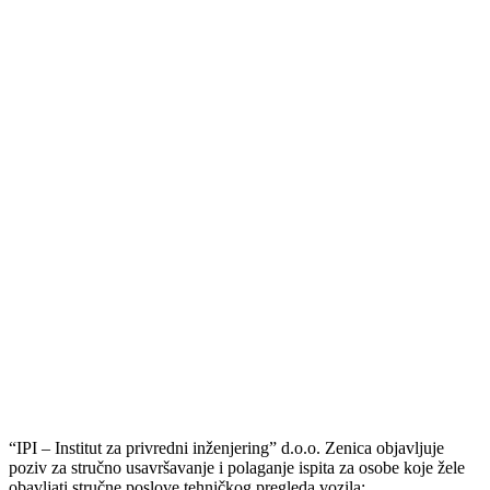
POZIV ZA
STRUČNI
ISPIT_juni IPI –
Zenica >>
“IPI – Institut za privredni inženjering” d.o.o. Zenica objavljuje
poziv za stručno usavršavanje i polaganje ispita za osobe koje žele
obavljati stručne poslove tehničkog pregleda vozila: