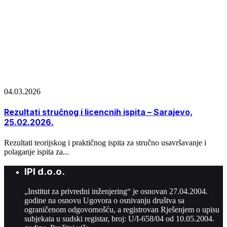
04.03.2026
Rezultati stručnog i licencnih ispita – Sarajevo,
25.02.2026.
Rezultati teorijskog i praktičnog ispita za stručno usavršavanje i
polaganje ispita za...
IPI d.o.o.
„Institut za privredni inženjering“ je osnovan 27.04.2004.
godine na osnovu Ugovora o osnivanju društva sa
ograničenom odgovornošću, a registrovan Rješenjem o upisu
subjekata u sudski registar, broj: U/I-658/04 od 10.05.2004.