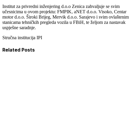
Institut za privredni inženjering d.o.o Zenica zahvaljuje se svim
učesnicima u ovom projektu: FMPIK, aNET d.o.o. Visoko, Centar
motor d.o.o. Široki Brijeg, Mervik d.o.o. Sarajevo i svim ovlaštenim
stanicama tehničkih pregleda vozila u FBiH, te željom za nastavak
uspješne saradnje.
Stručna institucija IPI
Related Posts