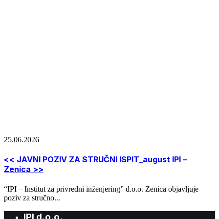
25.06.2026
<< JAVNI POZIV ZA STRUČNI ISPIT_august IPI –
Zenica >>
“IPI – Institut za privredni inženjering” d.o.o. Zenica objavljuje
poziv za stručno...
IPI d.o.o.