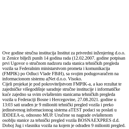
Ove godine stručna institucija Institut za privredni inženjering d.o.o.
iz Zenice bilježi punih 14 godina rada (12.02.2007. godine potpisan
prvi Ugovor o stručnom nadzoru rada stanica tehničkih pregleda
vozila sa Federalnim ministarstvom prometa i komunikacija
(FMPIK) po Odluci Vlade FBiH), sa svojim podugovaračem na
informacionom sistemu a|Net d.o.o. Visoko.
Cijeli projekat je pod pokroviteljstvom FMPIK-a, a kao rezultat te
zajedničke višegodišnje saradnje stručne institucije i informatičke
kuće zajedno sa svim ovlaštenim stanicama tehničkih pregleda
vozila u Federaciji Bosne i Hercegovine, 27.08.2021. godine u
13:03 sati urađen je 9 milioniti tehnički pregled vozila i preko
jedinstvenog informacionog sistema aTEST podaci su poslati u
IDDEEA-u, odnosno MUP. Uručene su nagrade ovlaštenom
osoblju stanice za tehnički pregled vozila BOSNAEXPRES d.d.
Doboj Jug i vlasniku vozila na kojem je odrađen 9 milioniti pregled.