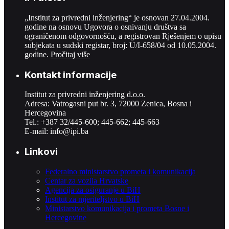
„Institut za privredni inženjering“ je osnovan 27.04.2004.
godine na osnovu Ugovora o osnivanju društva sa
ograničenom odgovornošću, a registrovan Rješenjem o upisu
subjekata u sudski registar, broj: U/I-658/04 od 10.05.2004.
godine.
Pročitaj više
Kontakt informacije
Institut za privredni inženjering d.o.o.
Adresa: Vatrogasni put br. 3, 72000 Zenica, Bosna i
Hercegovina
Tel.: +387 32/445-600; 445-662; 445-663
E-mail:
info@ipi.ba
Linkovi
Federalno ministarstvo prometa i komunikacija
Centar za vozila Hrvatske
Agencija za osiguranje u BiH
Institut za mjeriteljstvo u BiH
Ministarstvo komunikacija i prometa Bosne i
Hercegovine